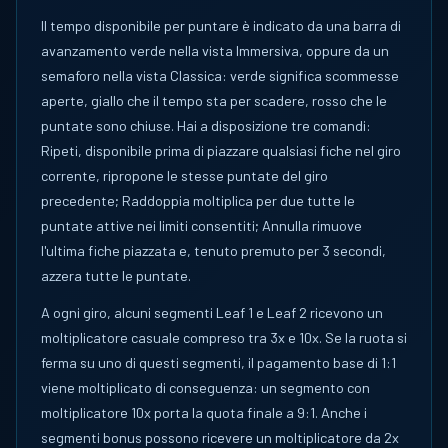
Il tempo disponibile per puntare è indicato da una barra di
avanzamento verde nella vista Immersiva, oppure da un
semaforo nella vista Classica: verde significa scommesse
aperte, giallo che il tempo sta per scadere, rosso che le
puntate sono chiuse. Hai a disposizione tre comandi:
Ripeti, disponibile prima di piazzare qualsiasi fiche nel giro
corrente, ripropone le stesse puntate del giro
precedente; Raddoppia moltiplica per due tutte le
puntate attive nei limiti consentiti; Annulla rimuove
l'ultima fiche piazzata e, tenuto premuto per 3 secondi,
azzera tutte le puntate.
A ogni giro, alcuni segmenti Leaf 1 e Leaf 2 ricevono un
moltiplicatore casuale compreso tra 3x e 10x. Se la ruota si
ferma su uno di questi segmenti, il pagamento base di 1:1
viene moltiplicato di conseguenza: un segmento con
moltiplicatore 10x porta la quota finale a 9:1. Anche i
segmenti bonus possono ricevere un moltiplicatore da 2x