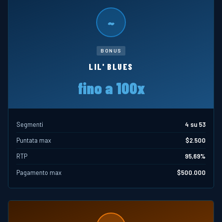
~
BONUS
LIL' BLUES
fino a 100x
Segmenti
4 su 53
Puntata max
$2.500
RTP
95,69%
Pagamento max
$500.000