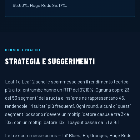
95,60%, Huge Reds 95,17%.
CONSIGLI PRATICI
STRATEGIA E SUGGERIMENTI
Leaf 1 e Leaf 2 sono le scommesse con il rendimento teorico
più alto: entrambe hanno un RTP del 97,10%. Ognuna copre 23
dei 53 segmenti della ruota e insieme ne rappresentano 46,
rendendole i risultati più frequenti. Ogni round, alcuni di questi
segmenti possono ricevere un moltiplicatore casuale tra 3x e
10x: con un moltiplicatore 10x, il payout passa da 1:1 a 9:1.
Le tre scommesse bonus — Lil' Blues, Big Oranges, Huge Reds