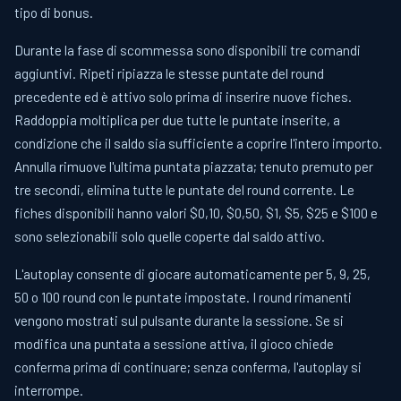
tipo di bonus.
Durante la fase di scommessa sono disponibili tre comandi
aggiuntivi. Ripeti ripiazza le stesse puntate del round
precedente ed è attivo solo prima di inserire nuove fiches.
Raddoppia moltiplica per due tutte le puntate inserite, a
condizione che il saldo sia sufficiente a coprire l'intero importo.
Annulla rimuove l'ultima puntata piazzata; tenuto premuto per
tre secondi, elimina tutte le puntate del round corrente. Le
fiches disponibili hanno valori $0,10, $0,50, $1, $5, $25 e $100 e
sono selezionabili solo quelle coperte dal saldo attivo.
L'autoplay consente di giocare automaticamente per 5, 9, 25,
50 o 100 round con le puntate impostate. I round rimanenti
vengono mostrati sul pulsante durante la sessione. Se si
modifica una puntata a sessione attiva, il gioco chiede
conferma prima di continuare; senza conferma, l'autoplay si
interrompe.