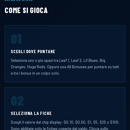
COME SI GIOCA
01
SCEGLI DOVE PUNTARE
Seleziona uno o più spazi tra Leaf 1, Leaf 2, Lil' Blues, Big
Oranges, Huge Reds. Oppure usa All Bonuses per puntare su tutti
e tre i bonus in un colpo solo.
02
SELEZIONA LA FICHE
Scegli il valore dal chip display: $0,10, $0,50, $1, $5, $25 o $100.
Sono abilitate solo le fiches coperte dal saldo. Clicca sullo