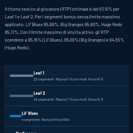
Il ritorno teorico al giocatore (RTP) ottimale è del 97,10% per
Leaf 1 e Leaf 2. Per i segmenti bonus senza limite massimo
applicato: Lil' Blues 95,69%, Big Oranges 95,60%, Huge Reds
95,17%. Con il limite massimo di vincita attivo, gli RTP
scendono a 95,15% (Lil' Blues), 95,00% (Big Oranges) e 94,55%
(Huge Reds).
Leaf 1
23 segmenti · Payout 1:1 (con molt. fino a 9:1)
Leaf 2
23 segmenti · Payout 1:1 (con molt. fino a 9:1)
Lil' Blues
4 segmenti · Bonus fino a 100x