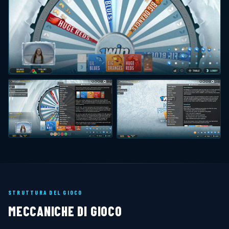
STRUTTURA DEL GIOCO
MECCANICHE DI GIOCO