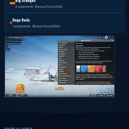
Big Oranges
2 segmenti · Bonus fino a 200x
Huge Reds
1 segmento · Bonus fino a 500x
GUIDA AL GIOCO