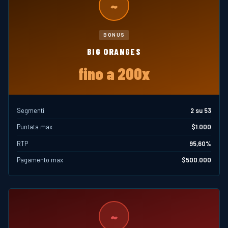
~
BONUS
BIG ORANGES
fino a 200x
Segmenti
2 su 53
Puntata max
$1.000
RTP
95,60%
Pagamento max
$500.000
~