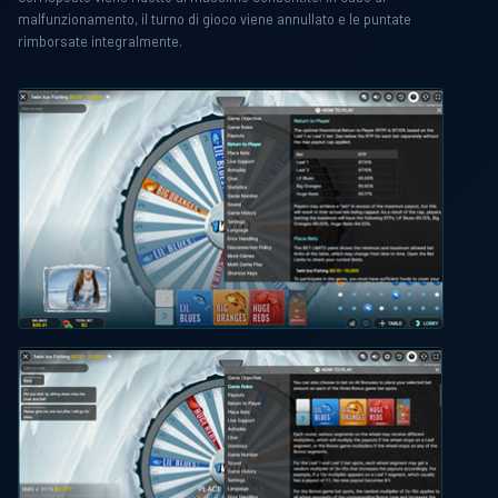
malfunzionamento, il turno di gioco viene annullato e le puntate
rimborsate integralmente.