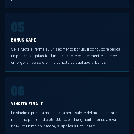
05
BONUS GAME
Se la ruota si ferma su un segmento bonus, il conduttore pesca
un pesce dal ghiaccio. Il moltiplicatore cresce mentre il pesce
emerge. Vince solo chi ha puntato su quel tipo di bonus.
06
VINCITA FINALE
La vincita è puntata moltiplicata per il valore del moltiplicatore. Il
massimo per round è $500.000. Se il segmento bonus aveva
ricevuto un moltiplicatore, si applica a tutti i pesci.