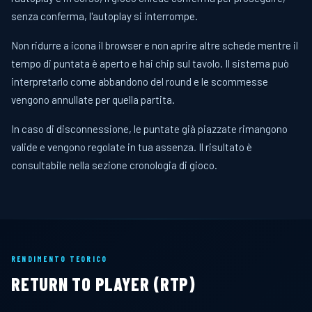
senza conferma, l'autoplay si interrompe.
Non ridurre a icona il browser e non aprire altre schede mentre il
tempo di puntata è aperto e hai chip sul tavolo. Il sistema può
interpretarlo come abbandono del round e le scommesse
vengono annullate per quella partita.
In caso di disconnessione, le puntate già piazzate rimangono
valide e vengono regolate in tua assenza. Il risultato è
consultabile nella sezione cronologia di gioco.
RENDIMENTO TEORICO
RETURN TO PLAYER (RTP)