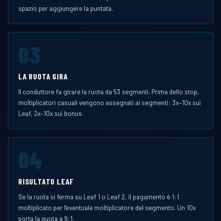
spazio per aggiungere la puntata.
03
LA RUOTA GIRA
Il conduttore fa girare la ruota da 53 segmenti. Prima dello stop,
moltiplicatori casuali vengono assegnati ai segmenti: 3x–10x sui
Leaf, 2x–10x sui bonus.
04
RISULTATO LEAF
Se la ruota si ferma su Leaf 1 o Leaf 2, il pagamento è 1:1
moltiplicato per l'eventuale moltiplicatore del segmento. Un 10x
porta la quota a 9:1.