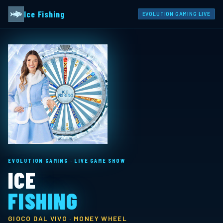
Ice Fishing
EVOLUTION GAMING LIVE
EVOLUTION GAMING · LIVE GAME SHOW
ICE
FISHING
GIOCO DAL VIVO · MONEY WHEEL